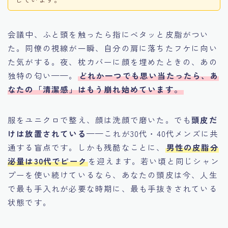
会議中、ふと頭を触ったら指にベタッと皮脂がつい
た。同僚の視線が一瞬、自分の肩に落ちたフケに向い
た気がする。夜、枕カバーに顔を埋めたときの、あの
独特の匂い——。
どれか一つでも思い当たったら、あ
なたの「清潔感」はもう崩れ始めています。
服をユニクロで整え、顔は洗顔で磨いた。でも
頭皮だ
けは放置されている
——これが30代・40代メンズに共
通する盲点です。しかも残酷なことに、
男性の皮脂分
泌量は30代でピーク
を迎えます。若い頃と同じシャン
プーを使い続けているなら、あなたの頭皮は今、人生
で最も手入れが必要な時期に、最も手抜きされている
状態です。