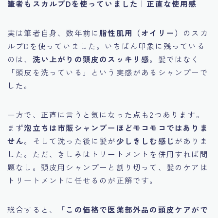
筆者もスカルプDを使っていました｜正直な使用感
実は筆者自身、数年前に
脂性肌用（オイリー）
のスカ
ルプDを使っていました。いちばん印象に残っている
のは、
洗い上がりの頭皮のスッキリ感
。髪ではなく
「頭皮を洗っている」という実感があるシャンプーで
した。
一方で、正直に言うと気になった点も2つあります。
まず
泡立ちは市販シャンプーほどモコモコではありま
せん
。そして洗った後に髪が
少しきしむ感じ
がありま
した。ただ、きしみはトリートメントを併用すれば問
題なし。頭皮用シャンプーと割り切って、髪のケアは
トリートメントに任せるのが正解です。
総合すると、「
この価格で医薬部外品の頭皮ケアがで