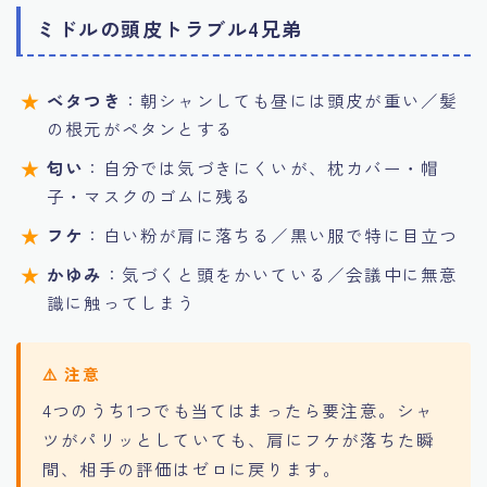
ミドルの頭皮トラブル4兄弟
ベタつき
：朝シャンしても昼には頭皮が重い／髪
の根元がペタンとする
匂い
：自分では気づきにくいが、枕カバー・帽
子・マスクのゴムに残る
フケ
：白い粉が肩に落ちる／黒い服で特に目立つ
かゆみ
：気づくと頭をかいている／会議中に無意
識に触ってしまう
4つのうち1つでも当てはまったら要注意。シャ
ツがパリッとしていても、肩にフケが落ちた瞬
間、相手の評価はゼロに戻ります。