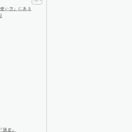
「使い方」にある
因
「頭皮」