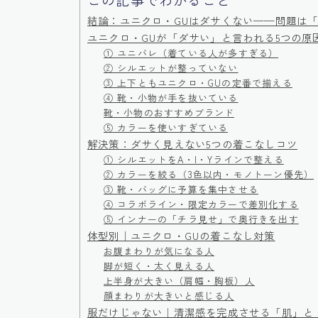
結論：ユニクロ・GUはダサくない——問題は
ユニクロ・GUが「ダサい」と言われる5つの原
① ユニバレ（着ている人が多すぎる）
② シルエットが整っていない
③ 上下ともユニクロ・GUの定番で揃える
④ 靴・小物が手を抜いている
靴・小物のおすすめブランド
⑤ カラーを使いすぎている
解決策：ダサく見えない5つの着こなしコツ
① シルエットをA・I・Yラインで整える
② カラーを絞る（3色以内・モノトーン優先）
③ 靴・バッグに予算を集中させる
④ コラボライン・限定カラーで差別化する
⑤ インナーの「チラ見せ」で奥行きを出す
体型別｜ユニクロ・GUの着こなし対策
お腹まわりが気になる人
脚が短く・太く見える人
上半身が大きい（肩幅・胸板）人
顔まわりが大きいと感じる人
服だけじゃない｜清潔感を完成させる「肌」と