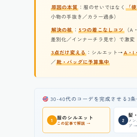
原因の本質
：服のせいではなく
「使
小物の手抜き／カラー過多）
解決の核
：
5つの着こなしコツ
（A
差別化／インナーチラ見せ）で激変
3点だけ変える
：シルエット→
A・I
／
靴・バッグに予算集中
30-40代のコーデを完成させる3
髪
服のシルエット
1
2
メン
この記事で解説 →
プ 