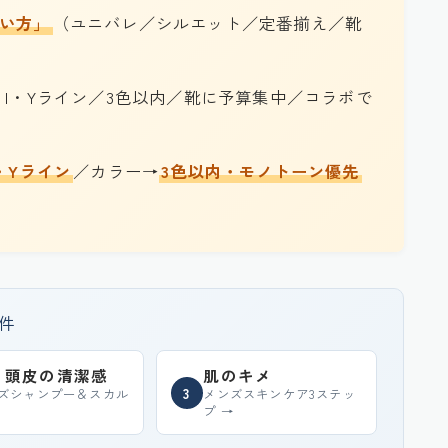
い方」
（ユニバレ／シルエット／定番揃え／靴
・I・Yライン／3色以内／靴に予算集中／コラボで
・Yライン
／カラー→
3色以内・モノトーン優先
条件
・頭皮の清潔感
肌のキメ
3
ズシャンプー＆スカル
メンズスキンケア3ステッ
→
プ →