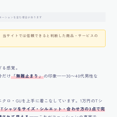
モーションを含む場合があります
。当サイトでは信頼できると判断した商品・サービスの
ぎる感覚。
分だけ
「無難止まり」
の印象——30〜40代男性な
クロ・GUを上手に着こなしています。1万円のTシ
クロTシャツをサイズ・シルエット・合わせ方の3点で完
練されて見える
——これがファッションの真実で